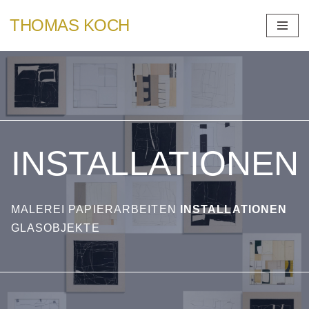
THOMAS KOCH
Zum
Inhalt
springen
INSTALLATIONEN
MALEREI PAPIERARBEITEN
INSTALLATIONEN
GLASOBJEKTE